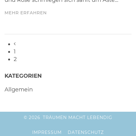
und Rosé schmiegen sich sanft um Äste…
MEHR ERFAHREN
BEITRAGSNAVIGATION
1
2
KATEGORIEN
Allgemein
© 2026 TRÄUMEN MACHT LEBENDIG
IMPRESSUM
DATENSCHUTZ